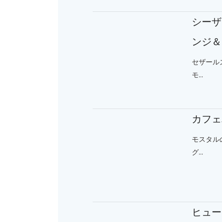
シーザ
ンジ＆
セザール
モ...
カフェ
モスタル
グ...
ヒュー