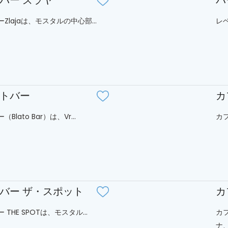
バー ズラヤ
バ
Zlajaは、モスタルの中心部...
レベ
トバー
カ
Blato Bar）は、Vr...
カフ
バー ザ・スポット
カ
THE SPOTは、モスタル...
カ
ナ、.