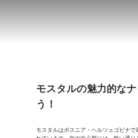
コ
ン
テ
ン
ツ
へ
ス
キ
ッ
モスタルの魅力的なナ
プ
う！
モスタルはボスニア・ヘルツェゴビナで