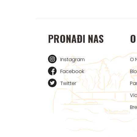
PRONAĐI NAS
O
Instagram
O 
Facebook
Bl
Twitter
Par
Vi
Bre