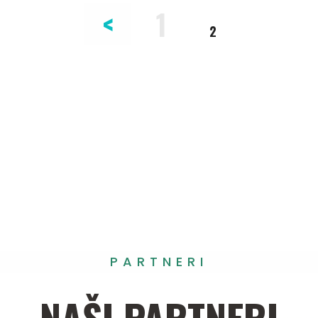
<
1
Page
Page
2
PARTNERI
NAŠI
PARTNERI