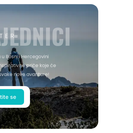
JEDNICI
TER
 u Bosni i Hercegovini
nspirativne priče koje će
o svake nove avanture!