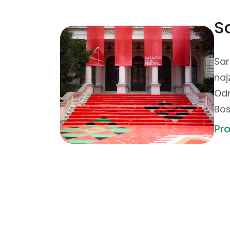
S
Sar
naj
Odr
Bos
Pro