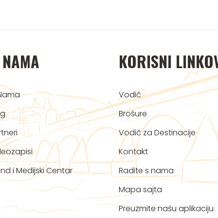
 NAMA
KORISNI LINKO
Nama
Vodič
og
Brošure
tneri
Vodič za Destinacije
deozapisi
Kontakt
nd i Medijski Centar
Radite s nama
Mapa sajta
Preuzmite našu aplikaciju