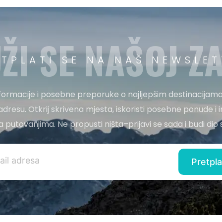
ŽI SE NAŠOJ ZA
ETPLATI SE NA NAŠ NEWSLET
nformacije i posebne preporuke o najljepšim destinacijama
adresu. Otkrij skrivena mjesta, iskoristi posebne ponude i i
 za putovanjima. Ne propusti ništa–prijavi se sada i budi di