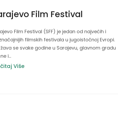
arajevo Film Festival
ajevo Film Festival (SFF) je jedan od najvećih i
značajnijih filmskih festivala u jugoistočnoj Evropi.
žava se svake godine u Sarajevu, glavnom gradu
ne i…
čitaj Više