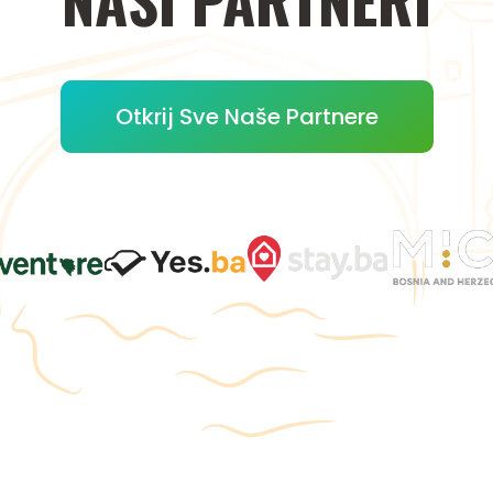
Otkrij Sve Naše Partnere