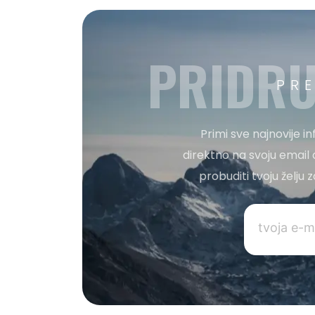
PRIDRU
PR
Primi sve najnovije i
direktno na svoju email 
probuditi tvoju želju