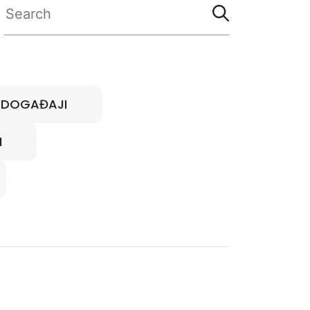
I DOGAĐAJI
I