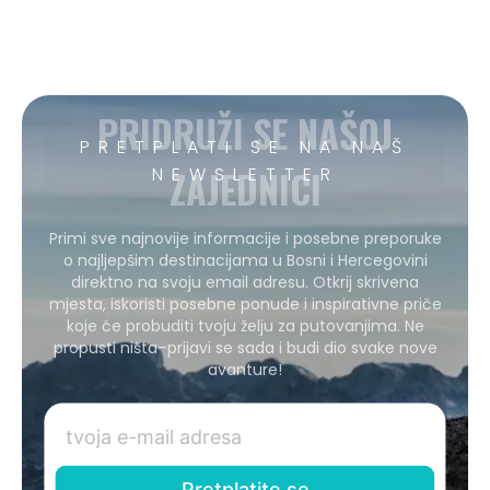
PRIDRUŽI SE NAŠOJ
PRETPLATI SE NA NAŠ
ZAJEDNICI
NEWSLETTER
Primi sve najnovije informacije i posebne preporuke
o najljepšim destinacijama u Bosni i Hercegovini
direktno na svoju email adresu. Otkrij skrivena
mjesta, iskoristi posebne ponude i inspirativne priče
koje će probuditi tvoju želju za putovanjima. Ne
propusti ništa–prijavi se sada i budi dio svake nove
avanture!