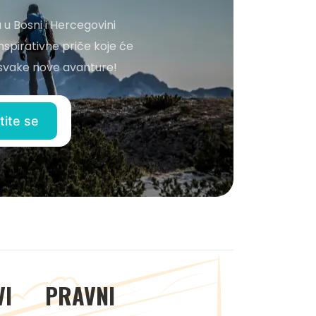
 u Bosni i Hercegovini
nspirativne priče koje će
o svake nove avanture!
VI
PRAVNI