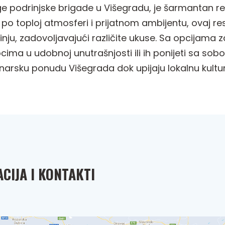
ge podrinjske brigade u Višegradu, je šarmantan re
o toploj atmosferi i prijatnom ambijentu, ovaj rest
nju, zadovoljavajući različite ukuse. Sa opcijama za
cima u udobnoj unutrašnjosti ili ih ponijeti sa so
 kulinarsku ponudu Višegrada dok upijaju lokalnu kultu
CIJA I KONTAKTI