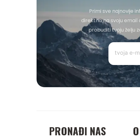
Primi sve najnovije i
direktno na svoju email 
probuditi tvoju želju
PRONAĐI NAS
O