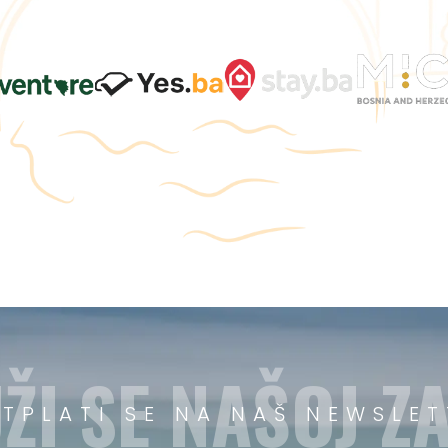
ŽI SE NAŠOJ ZA
ETPLATI SE NA NAŠ NEWSLET