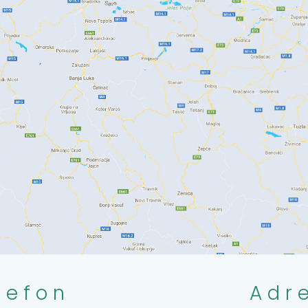
lefon
Adr