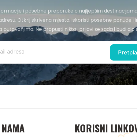
nformacije i posebne preporuke o najljepšim destinacijama
adresu. Otkrij skrivena mjesta, iskoristi posebne ponude i i
 za putovanjima. Ne propusti ništa–prijavi se sada i budi di
 NAMA
KORISNI LINKO