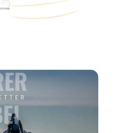
RER
ETTER
EI