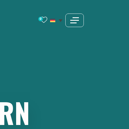
0
ERN