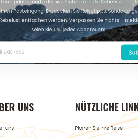
sten Updates und exklusive Einblicke in die Sehenswürdig
 Ihren Posteingang. Entdecken Sie Reisetipps, Sonderange
Reiselust entfachen werden. Verpassen Sie nichts – melde
seien Sie Teil jedes Abenteuers!
BER UNS
NÜTZLICHE LIN
er uns
Planen Sie Ihre Reise