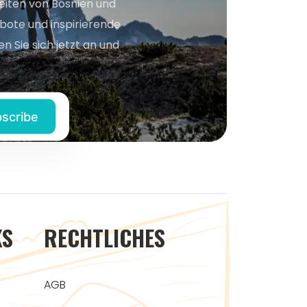
keiten von Bosnien und
bote und inspirierende
n Sie sich jetzt an und
KS
RECHTLICHES
AGB