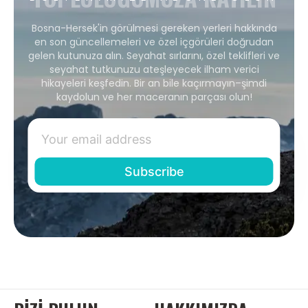
Bosna-Hersek'in görülmesi gereken yerleri hakkında
en son güncellemeleri ve özel içgörüleri doğrudan
gelen kutunuza alın. Seyahat sırlarını, özel teklifleri ve
seyahat tutkunuzu ateşleyecek ilham verici
hikayeleri keşfedin. Bir an bile kaçırmayın–şimdi
kaydolun ve her maceranın parçası olun!