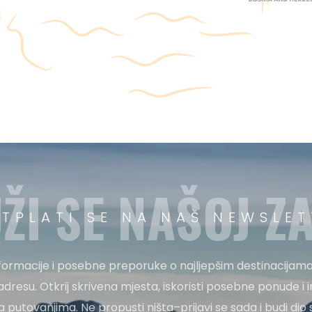
ŽI SE NAŠOJ ZA
ETPLATI SE NA NAŠ NEWSLET
nformacije i posebne preporuke o najljepšim destinacijama
adresu. Otkrij skrivena mjesta, iskoristi posebne ponude i i
 za putovanjima. Ne propusti ništa–prijavi se sada i budi di