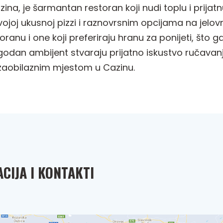
zina, je šarmantan restoran koji nudi toplu i prij
ojoj ukusnoj pizzi i raznovrsnim opcijama na jelovni
storanu i one koji preferiraju hranu za ponijeti, št
godan ambijent stvaraju prijatno iskustvo ručavanj
nezaobilaznim mjestom u Cazinu.
CIJA I KONTAKTI