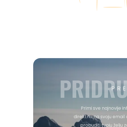
PRIDRU
PR
Primi sve najnovije i
direktno na svoju email 
probuditi tvoju želju