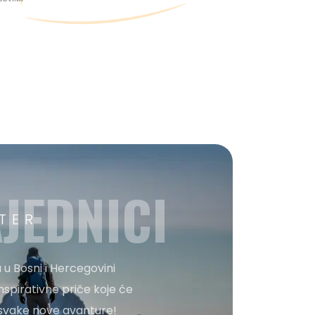
JEDNICI
TER
 u Bosni i Hercegovini
nspirativne priče koje će
o svake nove avanture!