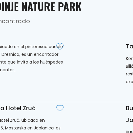
INJE NATURE PARK
Encontrado
Ta
bicado en el pintoresco pueblo
 Drežnica, es un encantador
Kon
nte que invita a los huéspedes
Bil
mentar...
res
exp
ía Hotel Zruč
Bu
Ja
 Hotel Zruč, ubicada en
, Mostarska en Jablanica, es
Bur