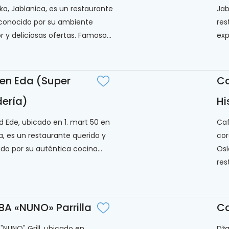
čka, Jablanica, es un restaurante
Jab
 conocido por su ambiente
res
 y deliciosas ofertas. Famoso...
exp
 en Eda (Super
Ca
ería)
Hi
d Ede, ubicado en 1. mart 50 en
Caf
a, es un restaurante querido y
cor
do por su auténtica cocina...
Osl
res
A «NUNO» Parrilla
C
NUNO" Grill, ubicado en
Dža