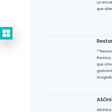
un encan
que atien
Resta
**Restor
Ravnica,
que ofre
gastron
acogedor.
Aščini
Aščinica