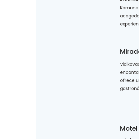
Komune v
acogedor
experienc
Mirado
Vidikova
encantad
ofrece u
gastronó
Motel