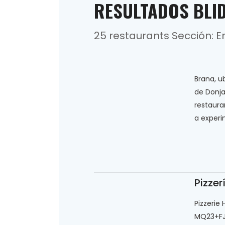
RESULTADOS BLID
25 restaurants Sección: 
Brana, u
de Donja
restaura
a experi
Pizzer
Pizzerie
MQ23+FJ5