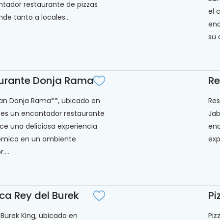
tador restaurante de pizzas
el 
de tanto a locales...
enc
su 
urante Donja Rama
Re
an Donja Rama**, ubicado en
Res
 es un encantador restaurante
Jab
ce una deliciosa experiencia
enc
ómica en un ambiente
exp
...
ca Rey del Burek
Pi
 Burek King, ubicada en
Piz