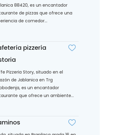
lanica 88420, es un encantador
taurante de pizzas que ofrece una
eriencia de comedor...
fetería pizzería
storia
fe Pizzeria Story, situado en el
azón de Jablanica en Trg
obođenja, es un encantador
taurante que ofrece un ambiente...
aminos
da, situada en Branilaca grada 16 en