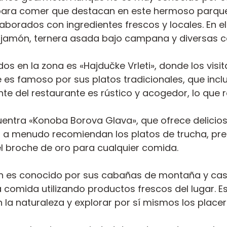
ara comer que destacan en este hermoso parque. 
laborados con ingredientes frescos y locales. En
jamón, ternera asada bajo campana y diversas c
s en la zona es «Hajdučke Vrleti», donde los visi
 es famoso por sus platos tradicionales, que inclu
nte del restaurante es rústico y acogedor, lo que 
uentra «Konoba Borova Glava», que ofrece delicio
s a menudo recomiendan los platos de trucha, pr
l broche de oro para cualquier comida.
ién es conocido por sus cabañas de montaña y ca
 comida utilizando productos frescos del lugar. E
 la naturaleza y explorar por sí mismos los placere