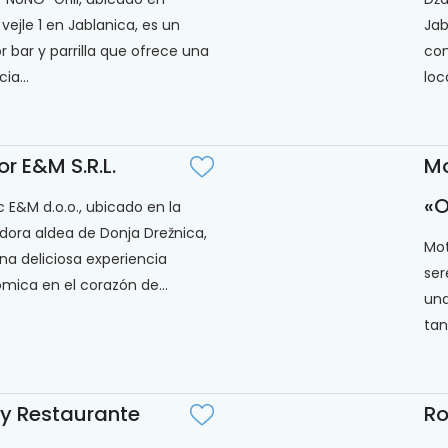
ejle 1 en Jablanica, es un
Jab
 bar y parrilla que ofrece una
com
ia...
loca
r E&M S.R.L.
Mo
«
c E&M d.o.o., ubicado en la
ora aldea de Donja Drežnica,
Mot
na deliciosa experiencia
ser
mica en el corazón de...
una
tan
 y Restaurante
R