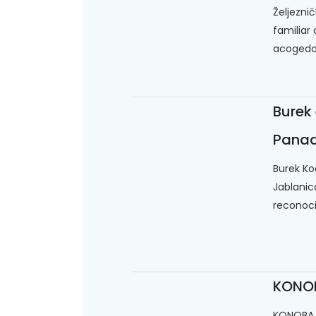
Željezni
familiar
acogedor
Burek
Panad
Burek Ko
Jablanic
reconoci
KONOB
KONOBA "