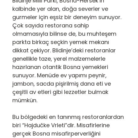
Blidinje Milli Parkı, Bosna-Hersek’in
kalbinde yer alan, doğa severler ve
gurmeler için eşsiz bir deneyim sunuyor.
Çok sayıda restorana sahip
olmamasıyla bilinse de, bu muhteşem
parkta birkaç seçkin yemek mekanı
dikkat çekiyor. Blidinje’deki restoranlar
genellikle taze, yerel malzemelerle
hazırlanan otantik Bosna yemekleri
sunuyor. Menüde ev yapımı peynir,
jambon, sacda pişirilmiş dana eti ve
çeşitli av etleri gibi lezzetler bulmak
mümkün.
Bu bölgedeki en tanınmış restoranlardan
biri “Hajdučke Vrleti”dir. Misafirlerine
gerçek Bosna misafirperverliğini