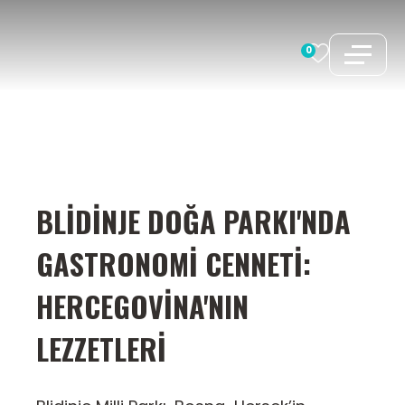
İçeriğe
atla
0
BLIDINJE DOĞA PARKI'NDA
GASTRONOMI CENNETI:
HERCEGOVINA'NIN
LEZZETLERI