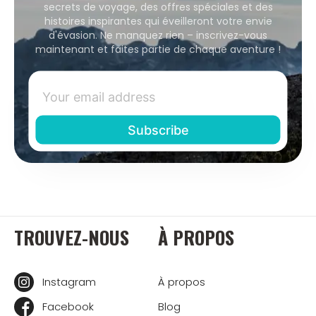
secrets de voyage, des offres spéciales et des
histoires inspirantes qui éveilleront votre envie
d'évasion. Ne manquez rien – inscrivez-vous
maintenant et faites partie de chaque aventure !
TROUVEZ-NOUS
À PROPOS
Instagram
À propos
Facebook
Blog