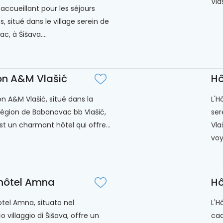
Vla
 accueillant pour les séjours
, situé dans le village serein de
, à Šišava....
on A&M Vlašić
H
on A&M Vlašić, situé dans la
L'H
 région de Babanovac bb Vlašić,
ser
st un charmant hôtel qui offre...
Vla
voy
hôtel Amna
Hô
otel Amna, situato nel
L'H
o villaggio di Šišava, offre un
cad