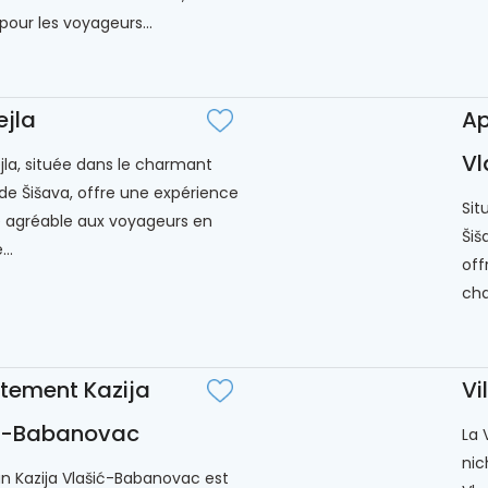
pour les voyageurs...
ejla
Ap
Vl
ejla, située dans le charmant
 de Šišava, offre une expérience
Sit
e agréable aux voyageurs en
Šiš
..
off
cha
tement Kazija
Vi
ć-Babanovac
La 
nic
 Kazija Vlašić-Babanovac est