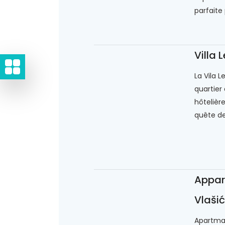
parfaite 
Villa L
La Vila L
quartier
hôtelièr
quête de.
Appar
Vlaši
Apartman