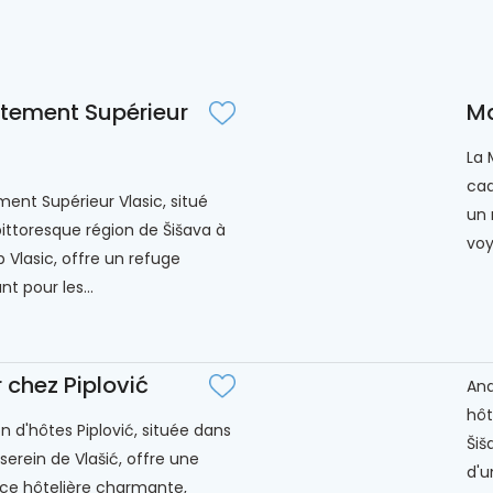
tement Supérieur
Ma
La 
cad
ent Supérieur Vlasic, situé
un 
pittoresque région de Šišava à
voy
b Vlasic, offre un refuge
nt pour les...
 chez Piplović
And
hôt
n d'hôtes Piplović, située dans
Šiš
serein de Vlašić, offre une
d'un
ce hôtelière charmante,