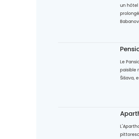
un hôtel
prolongés
Babanovac
Pensi
Le Pansi
paisible
Šišava, e
Apart
L'Aparth
pittoresc