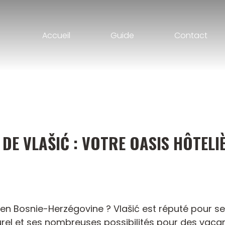
Accueil
Guide
Contact
DE VLAŠIĆ : VOTRE OASIS HÔTELI
, en Bosnie-Herzégovine ? Vlašić est réputé pour 
el et ses nombreuses possibilités pour des vacance