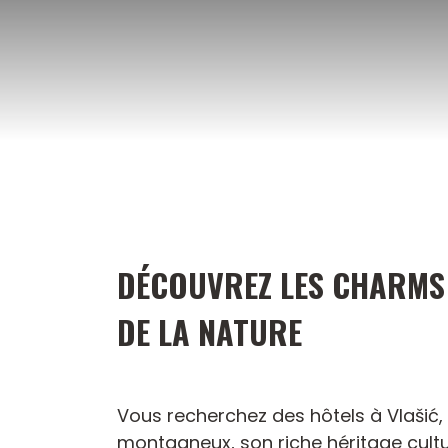
Aller
au
contenu
DÉCOUVREZ LES CHARMS 
DE LA NATURE
Vous recherchez des hôtels à Vlašić
montagneux, son riche héritage cultur