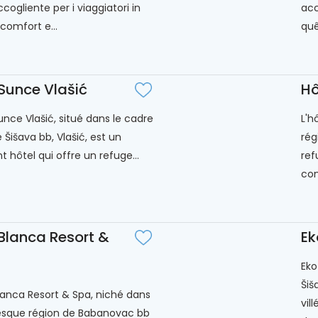
ccogliente per i viaggiatori in
acc
comfort e...
quê
 Sunce Vlašić
Hô
unce Vlašić, situé dans le cadre
L'h
 Šišava bb, Vlašić, est un
rég
 hôtel qui offre un refuge...
ref
con
 Blanca Resort &
Ek
Eko
Šiš
Blanca Resort & Spa, niché dans
vil
resque région de Babanovac bb