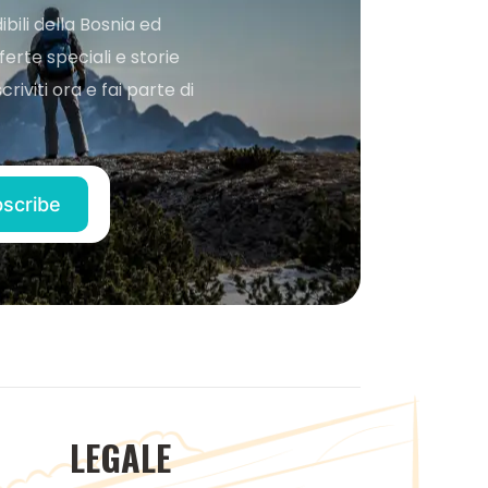
bili della Bosnia ed
ferte speciali e storie
iviti ora e fai parte di
LEGALE