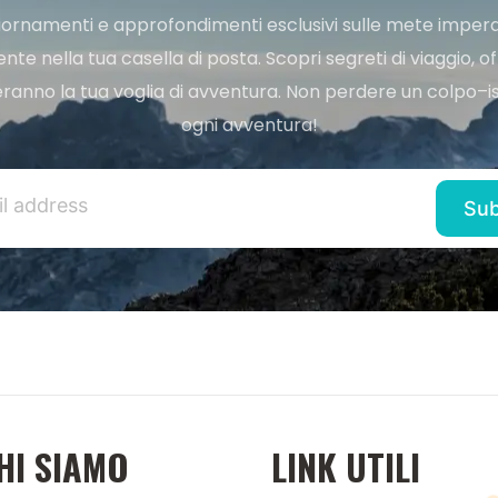
ggiornamenti e approfondimenti esclusivi sulle mete imperdi
e nella tua casella di posta. Scopri segreti di viaggio, of
ranno la tua voglia di avventura. Non perdere un colpo–iscr
ogni avventura!
HI SIAMO
LINK UTILI