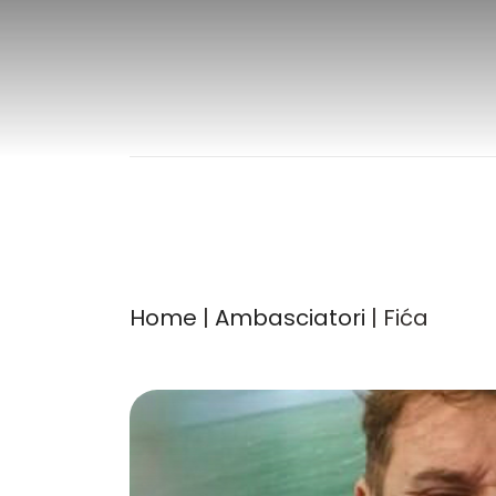
Vai
al
contenuto
Home
|
Ambasciatori
| Fića