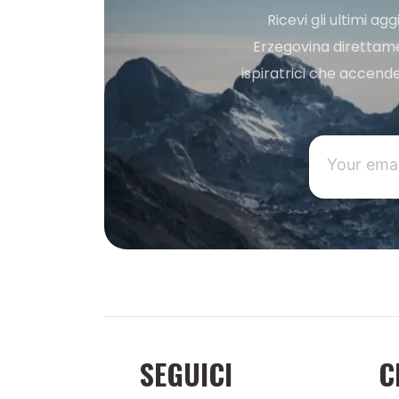
Ricevi gli ultimi a
Erzegovina direttament
ispiratrici che accende
SEGUICI
C