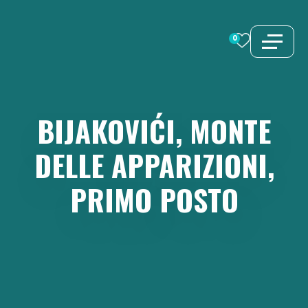
Vai
al
0
contenuto
BIJAKOVIĆI,
MONTE
DELLE
APPARIZIONI,
PRIMO
POSTO