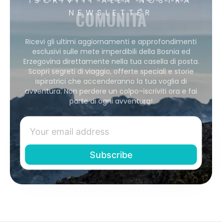
COMUNITÀ
NEWSLETTER
Ricevi gli ultimi aggiornamenti e approfondimenti
esclusivi sulle mete imperdibili della Bosnia ed
Erzegovina direttamente nella tua casella di posta.
Scopri segreti di viaggio, offerte speciali e storie
ispiratrici che accenderanno la tua voglia di
avventura. Non perdere un colpo–iscriviti ora e fai
parte di ogni avventura!