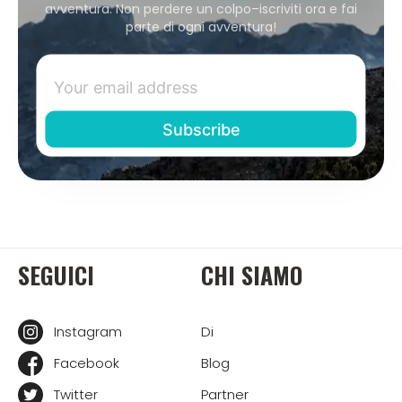
avventura. Non perdere un colpo–iscriviti ora e fai
parte di ogni avventura!
SEGUICI
CHI SIAMO
Instagram
Di
Facebook
Blog
Twitter
Partner