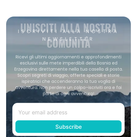
UNISCITI ALLA NOSTRA
ISCRIVITI ALLA NOSTRA
COMUNITÀ
NEWSLETTER
Ricevi gli ultimi aggiornamenti e approfondimenti
esclusivi sulle mete imperdibili della Bosnia ed
Erzegovina direttamente nella tua casella di posta.
Scopri segreti di viaggio, offerte speciali e storie
ispiratrici che accenderanno la tua voglia di
avventura. Non perdere un colpo–iscriviti ora e fai
parte di ogni avventura!