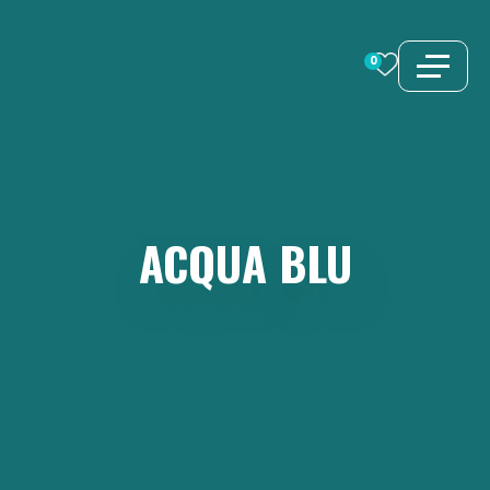
Vai
al
0
contenuto
ACQUA
BLU