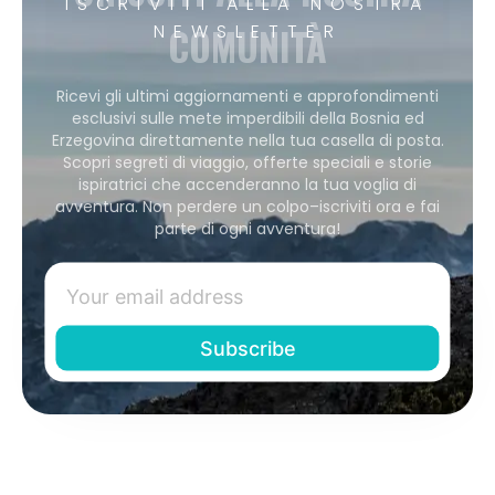
ISCRIVITI ALLA NOSTRA
COMUNITÀ
NEWSLETTER
Ricevi gli ultimi aggiornamenti e approfondimenti
esclusivi sulle mete imperdibili della Bosnia ed
Erzegovina direttamente nella tua casella di posta.
Scopri segreti di viaggio, offerte speciali e storie
ispiratrici che accenderanno la tua voglia di
avventura. Non perdere un colpo–iscriviti ora e fai
parte di ogni avventura!