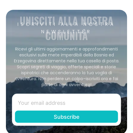
UNISCITI ALLA NOSTRA
ISCRIVITI ALLA NOSTRA
COMUNITÀ
NEWSLETTER
Ricevi gli ultimi aggiornamenti e approfondimenti
esclusivi sulle mete imperdibili della Bosnia ed
Erzegovina direttamente nella tua casella di posta.
Scopri segreti di viaggio, offerte speciali e storie
ispiratrici che accenderanno la tua voglia di
avventura. Non perdere un colpo–iscriviti ora e fai
parte di ogni avventura!