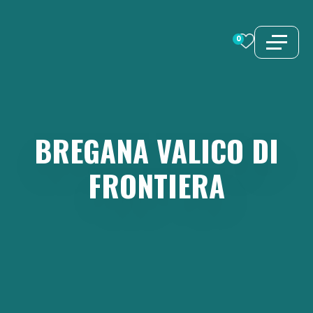
Vai
al
0
contenuto
BREGANA
VALICO
DI
FRONTIERA