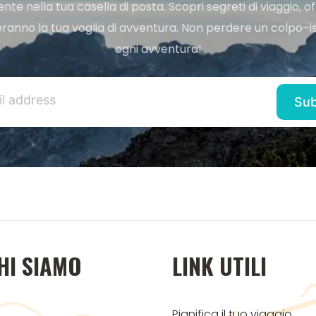
e nella tua casella di posta. Scopri segreti di viaggio, of
ranno la tua voglia di avventura. Non perdere un colpo–iscr
ogni avventura!
HI SIAMO
LINK UTILI
Pianifica il tuo viaggio