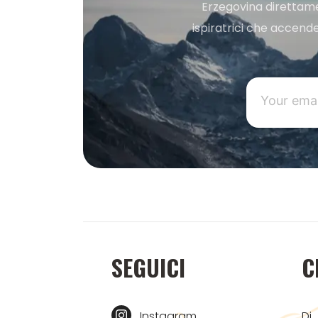
Erzegovina direttament
ispiratrici che accende
SEGUICI
C
Instagram
Di