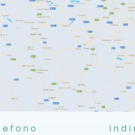
lefono
Indi