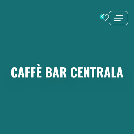
Vai
al
0
contenuto
CAFFÈ
BAR
CENTRALA