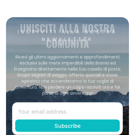
UNISCITI ALLA NOSTRA
ISCRIVITI ALLA NOSTRA
COMUNITÀ
NEWSLETTER
Ricevi gli ultimi aggiornamenti e approfondimenti
esclusivi sulle mete imperdibili della Bosnia ed
Erzegovina direttamente nella tua casella di posta.
Scopri segreti di viaggio, offerte speciali e storie
ispiratrici che accenderanno la tua voglia di
avventura. Non perdere un colpo–iscriviti ora e fai
parte di ogni avventura!