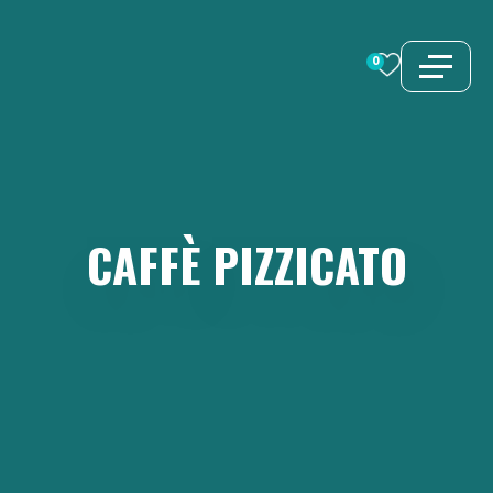
Vai
al
0
contenuto
CAFFÈ
PIZZICATO