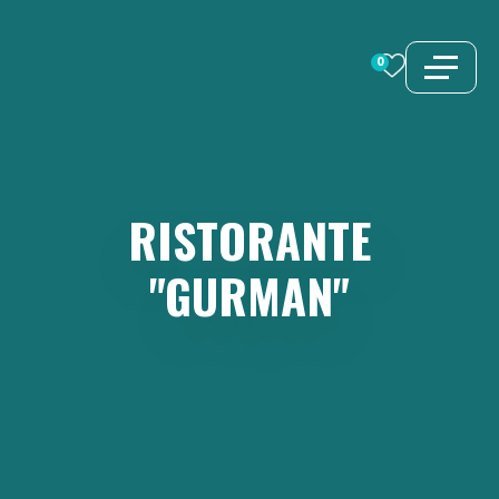
Vai
al
0
contenuto
RISTORANTE
"GURMAN"