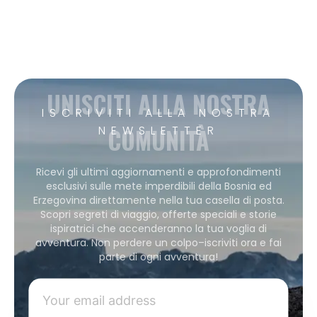
UNISCITI ALLA NOSTRA
ISCRIVITI ALLA NOSTRA
COMUNITÀ
NEWSLETTER
Ricevi gli ultimi aggiornamenti e approfondimenti
esclusivi sulle mete imperdibili della Bosnia ed
Erzegovina direttamente nella tua casella di posta.
Scopri segreti di viaggio, offerte speciali e storie
ispiratrici che accenderanno la tua voglia di
avventura. Non perdere un colpo–iscriviti ora e fai
parte di ogni avventura!