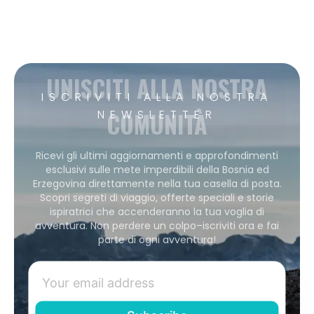
UNISCITI ALLA NOSTRA
ISCRIVITI ALLA NOSTRA
COMUNITÀ
NEWSLETTER
Ricevi gli ultimi aggiornamenti e approfondimenti
esclusivi sulle mete imperdibili della Bosnia ed
Erzegovina direttamente nella tua casella di posta.
Scopri segreti di viaggio, offerte speciali e storie
ispiratrici che accenderanno la tua voglia di
avventura. Non perdere un colpo–iscriviti ora e fai
parte di ogni avventura!