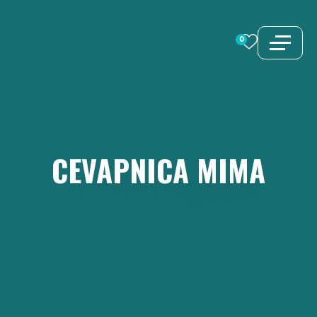
Vai
al
0
contenuto
CEVAPNICA
MIMA