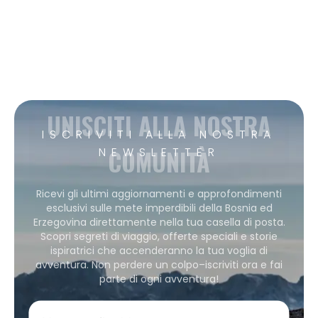
UNISCITI ALLA NOSTRA
ISCRIVITI ALLA NOSTRA
COMUNITÀ
NEWSLETTER
Ricevi gli ultimi aggiornamenti e approfondimenti
esclusivi sulle mete imperdibili della Bosnia ed
Erzegovina direttamente nella tua casella di posta.
Scopri segreti di viaggio, offerte speciali e storie
ispiratrici che accenderanno la tua voglia di
avventura. Non perdere un colpo–iscriviti ora e fai
parte di ogni avventura!