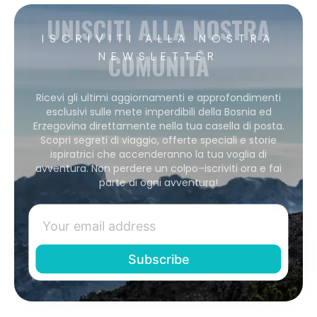
UNISCITI ALLA NOSTRA
ISCRIVITI ALLA NOSTRA
COMUNITÀ
NEWSLETTER
Ricevi gli ultimi aggiornamenti e approfondimenti
esclusivi sulle mete imperdibili della Bosnia ed
Erzegovina direttamente nella tua casella di posta.
Scopri segreti di viaggio, offerte speciali e storie
ispiratrici che accenderanno la tua voglia di
avventura. Non perdere un colpo–iscriviti ora e fai
parte di ogni avventura!