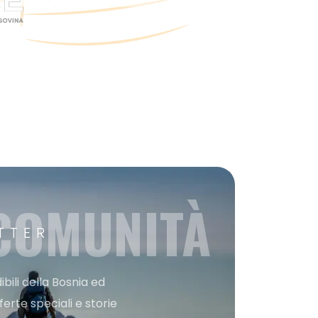
 COMUNITÀ
TTER
bili della Bosnia ed
ferte speciali e storie