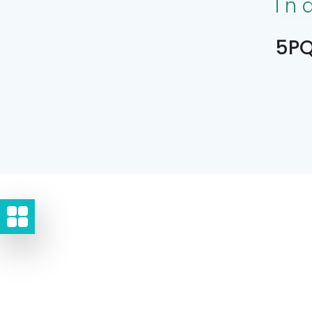
In
5PQ