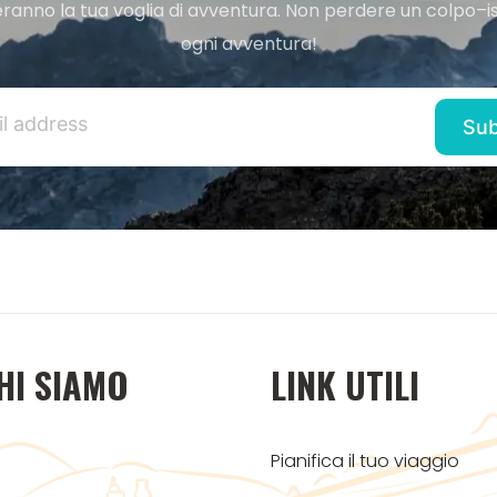
ranno la tua voglia di avventura. Non perdere un colpo–iscr
ogni avventura!
HI SIAMO
LINK UTILI
Pianifica il tuo viaggio