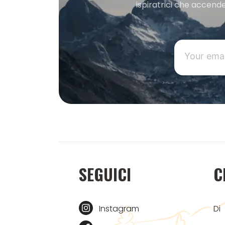
ispiratrici che accende
SEGUICI
C
Instagram
Di