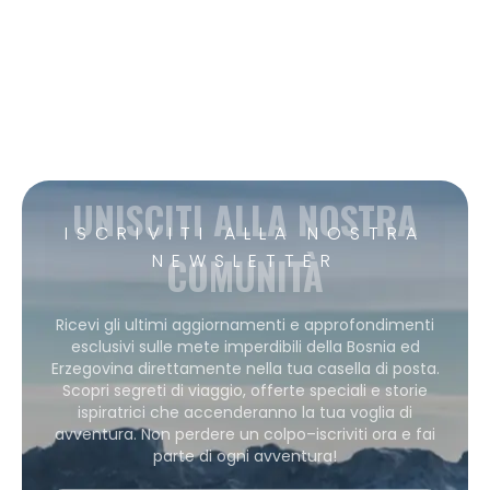
UNISCITI ALLA NOSTRA
ISCRIVITI ALLA NOSTRA
COMUNITÀ
NEWSLETTER
Ricevi gli ultimi aggiornamenti e approfondimenti
esclusivi sulle mete imperdibili della Bosnia ed
Erzegovina direttamente nella tua casella di posta.
Scopri segreti di viaggio, offerte speciali e storie
ispiratrici che accenderanno la tua voglia di
avventura. Non perdere un colpo–iscriviti ora e fai
parte di ogni avventura!