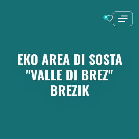
Vai
al
0
contenuto
EKO
AREA
DI
SOSTA
"VALLE
DI
BREZ"
BREZIK