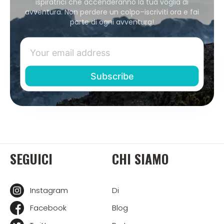
ispiratrici che accenderanno la tua voglia di
avventura. Non perdere un colpo–iscriviti ora e fai
parte di ogni avventura!
SEGUICI
CHI SIAMO
Instagram
Di
Facebook
Blog