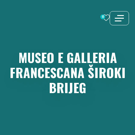
Vai
al
0
contenuto
MUSEO
E
GALLERIA
FRANCESCANA
ŠIROKI
BRIJEG