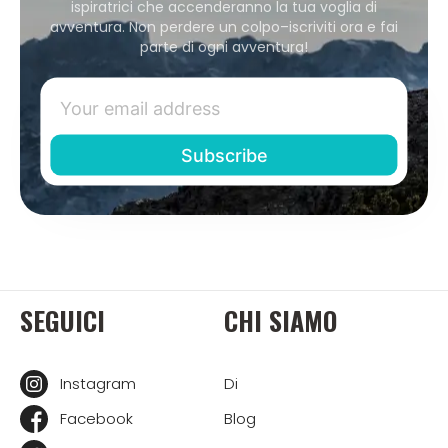
ispiratrici che accenderanno la tua voglia di
avventura. Non perdere un colpo–iscriviti ora e fai
parte di ogni avventura!
SEGUICI
CHI SIAMO
Instagram
Di
Facebook
Blog