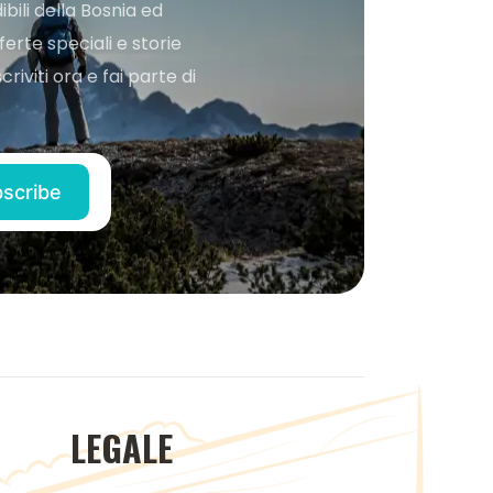
bili della Bosnia ed
ferte speciali e storie
iviti ora e fai parte di
LEGALE