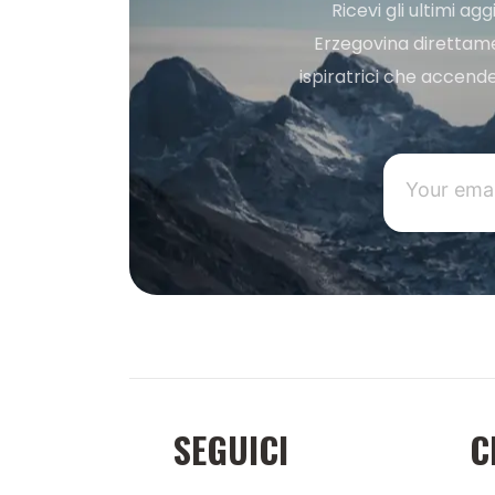
Ricevi gli ultimi a
Erzegovina direttament
ispiratrici che accende
SEGUICI
C