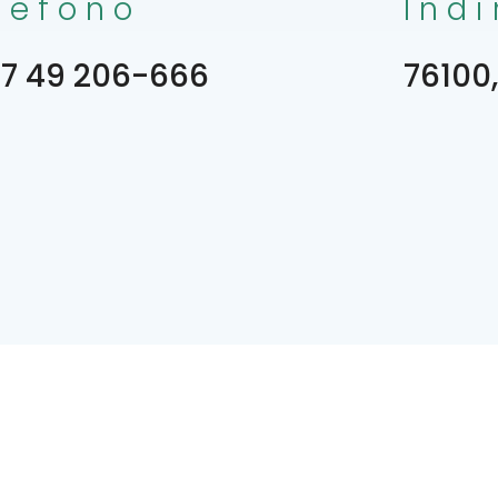
lefono
Indi
7 49 206-666
76100