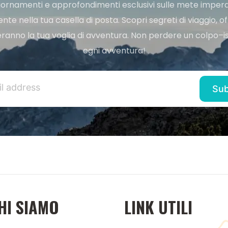
ggiornamenti e approfondimenti esclusivi sulle mete imperdi
e nella tua casella di posta. Scopri segreti di viaggio, of
ranno la tua voglia di avventura. Non perdere un colpo–iscr
ogni avventura!
HI SIAMO
LINK UTILI