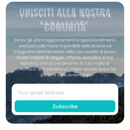
UNISCITI ALLA NOSTRA
ISCRIVITI ALLA NOSTRA
COMUNITÀ
NEWSLETTER
Ricevi gli ultimi aggiornamenti e approfondimenti
esclusivi sulle mete imperdibili della Bosnia ed
Erzegovina direttamente nella tua casella di posta.
Scopri segreti di viaggio, offerte speciali e storie
ispiratrici che accenderanno la tua voglia di
avventura. Non perdere un colpo–iscriviti ora e fai
parte di ogni avventura!