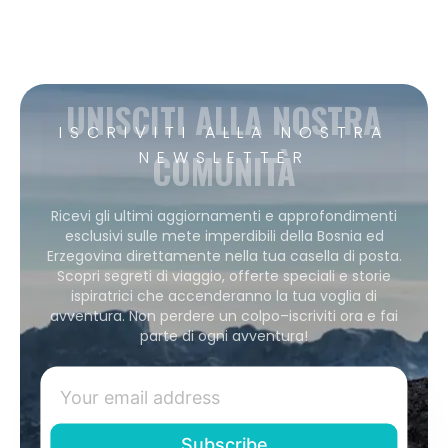
UNISCITI ALLA NOSTRA
ISCRIVITI ALLA NOSTRA
COMUNITÀ
NEWSLETTER
Ricevi gli ultimi aggiornamenti e approfondimenti
esclusivi sulle mete imperdibili della Bosnia ed
Erzegovina direttamente nella tua casella di posta.
Scopri segreti di viaggio, offerte speciali e storie
ispiratrici che accenderanno la tua voglia di
avventura. Non perdere un colpo–iscriviti ora e fai
parte di ogni avventura!