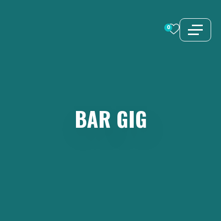
Vai
al
0
contenuto
BAR
GIG