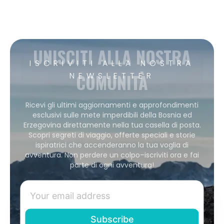
UNISCITI ALLA NOSTRA
ISCRIVITI ALLA NOSTRA
COMUNITÀ
NEWSLETTER
Ricevi gli ultimi aggiornamenti e approfondimenti
esclusivi sulle mete imperdibili della Bosnia ed
Erzegovina direttamente nella tua casella di posta.
Scopri segreti di viaggio, offerte speciali e storie
ispiratrici che accenderanno la tua voglia di
avventura. Non perdere un colpo–iscriviti ora e fai
parte di ogni avventura!