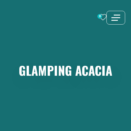
Vai
al
0
contenuto
GLAMPING
ACACIA