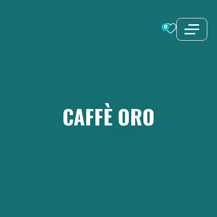
Vai
al
0
contenuto
CAFFÈ
ORO