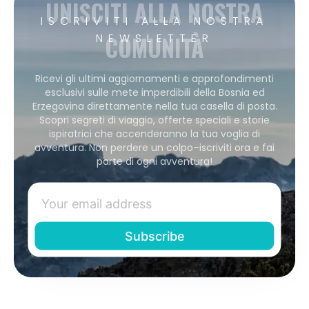
UNISCITI ALLA NOSTRA
ISCRIVITI ALLA NOSTRA
COMUNITÀ
NEWSLETTER
Ricevi gli ultimi aggiornamenti e approfondimenti
esclusivi sulle mete imperdibili della Bosnia ed
Erzegovina direttamente nella tua casella di posta.
Scopri segreti di viaggio, offerte speciali e storie
ispiratrici che accenderanno la tua voglia di
avventura. Non perdere un colpo–iscriviti ora e fai
parte di ogni avventura!