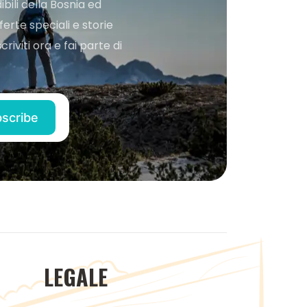
bili della Bosnia ed
ferte speciali e storie
iviti ora e fai parte di
LEGALE