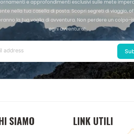
ggiornamenti e approfondimenti esclusivi sulle mete imperdi
e nella tua casella di posta. Scopri segreti di viaggio, of
ranno la tua voglia di avventura. Non perdere un colpo–iscr
ogni avventura!
HI SIAMO
LINK UTILI