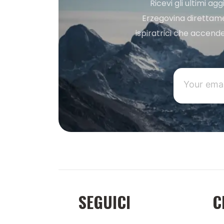
Ricevi gli ultimi a
Erzegovina direttament
ispiratrici che accende
SEGUICI
C