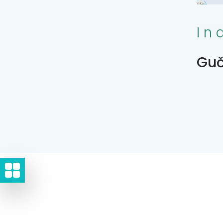
In
Guč