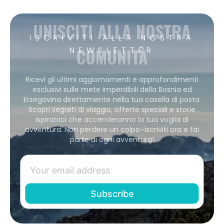
UNISCITI ALLA NOSTRA
ISCRIVITI ALLA NOSTRA
COMUNITÀ
NEWSLETTER
Ricevi gli ultimi aggiornamenti e approfondimenti
esclusivi sulle mete imperdibili della Bosnia ed
Erzegovina direttamente nella tua casella di posta.
Scopri segreti di viaggio, offerte speciali e storie
ispiratrici che accenderanno la tua voglia di
avventura. Non perdere un colpo–iscriviti ora e fai
parte di ogni avventura!