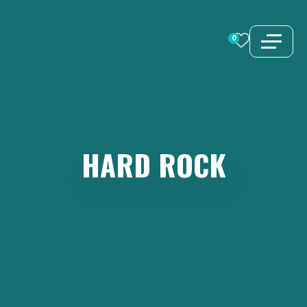
Vai
al
0
contenuto
HARD
ROCK