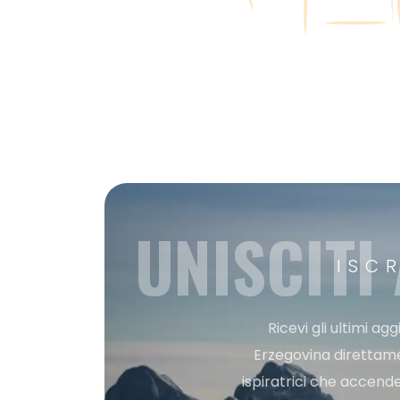
UNISCITI
ISC
Ricevi gli ultimi a
Erzegovina direttament
ispiratrici che accende