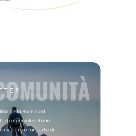
 COMUNITÀ
TTER
bili della Bosnia ed
ferte speciali e storie
iviti ora e fai parte di