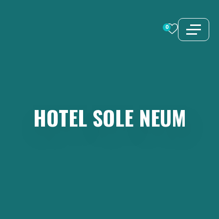
Vai
al
0
contenuto
HOTEL
SOLE
NEUM