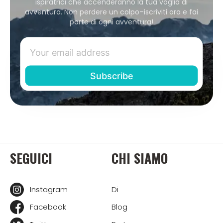
ispiratrici che accenderanno la tua voglia di
avventura. Non perdere un colpo–iscriviti ora e fai
parte di ogni avventura!
SEGUICI
CHI SIAMO
Instagram
Di
Facebook
Blog