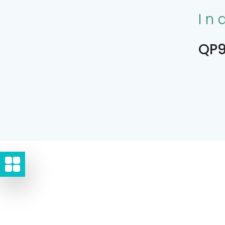
In
QP9