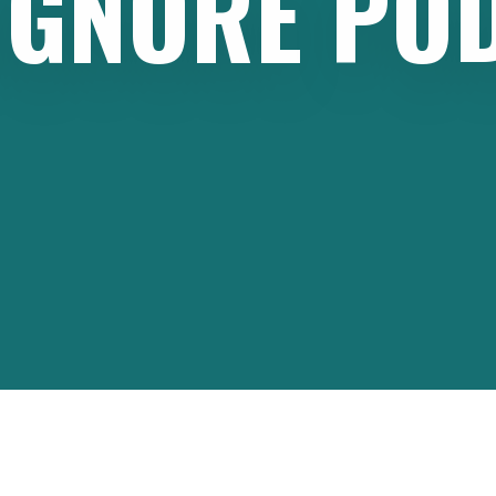
IGNORE
PO