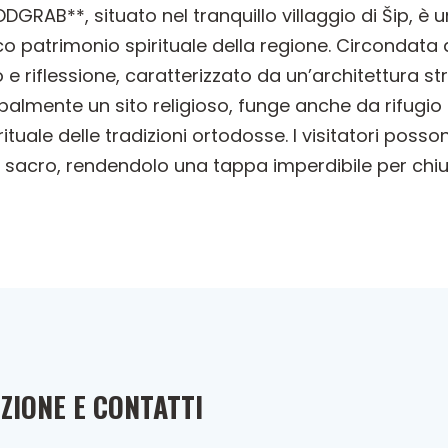
B**, situato nel tranquillo villaggio di Šip, è u
icco patrimonio spirituale della regione. Circondat
 e riflessione, caratterizzato da un’architettura s
cipalmente un sito religioso, funge anche da rifugi
irituale delle tradizioni ortodosse. I visitatori pos
o sacro, rendendolo una tappa imperdibile per chiu
ZIONE E CONTATTI