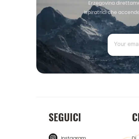
Erzegovina direttament
ispiratrici che accende
SEGUICI
C
Instagram
Di