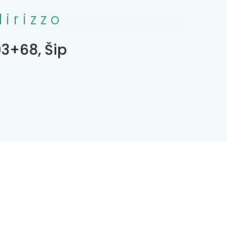
dirizzo
3+68, Šip