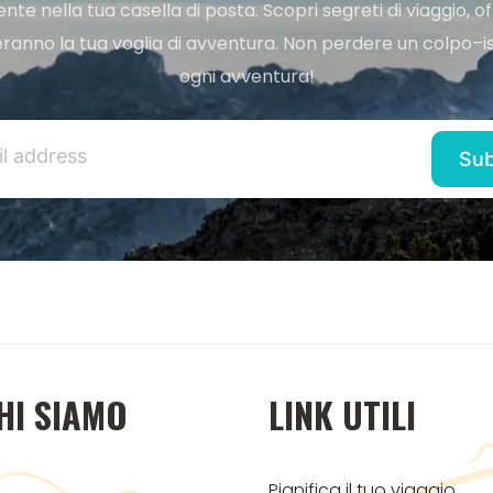
e nella tua casella di posta. Scopri segreti di viaggio, of
ranno la tua voglia di avventura. Non perdere un colpo–iscr
ogni avventura!
HI SIAMO
LINK UTILI
Pianifica il tuo viaggio