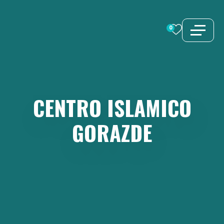
Vai
al
0
contenuto
CENTRO
ISLAMICO
GORAZDE