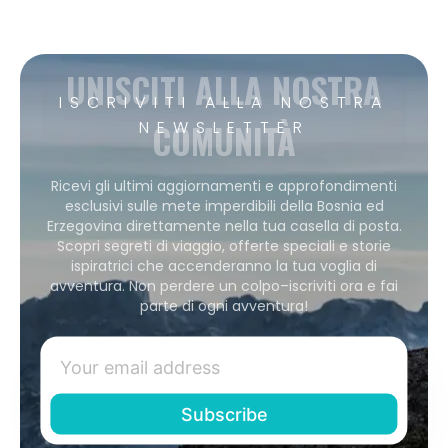
UNISCITI ALLA NOSTRA
ISCRIVITI ALLA NOSTRA
COMUNITÀ
NEWSLETTER
Ricevi gli ultimi aggiornamenti e approfondimenti
esclusivi sulle mete imperdibili della Bosnia ed
Erzegovina direttamente nella tua casella di posta.
Scopri segreti di viaggio, offerte speciali e storie
ispiratrici che accenderanno la tua voglia di
avventura. Non perdere un colpo–iscriviti ora e fai
parte di ogni avventura!