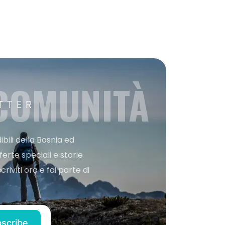
 COMUNITÀ
TTER
bili della Bosnia ed
ferte speciali e storie
iviti ora e fai parte di