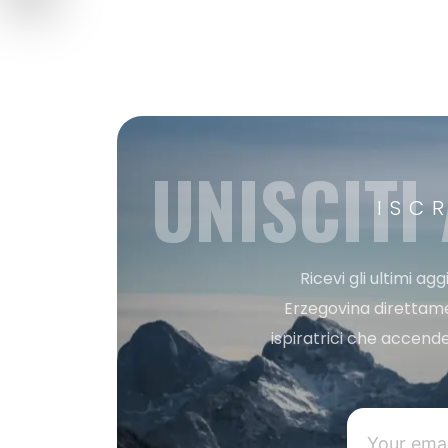
UNISCITI
ISC
Ricevi gli ultimi a
Erzegovina direttament
ispiratrici che accende