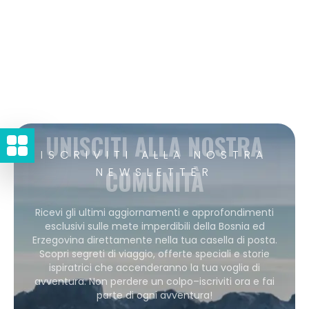
UNISCITI ALLA NOSTRA
ISCRIVITI ALLA NOSTRA
COMUNITÀ
NEWSLETTER
Ricevi gli ultimi aggiornamenti e approfondimenti
esclusivi sulle mete imperdibili della Bosnia ed
Erzegovina direttamente nella tua casella di posta.
Scopri segreti di viaggio, offerte speciali e storie
ispiratrici che accenderanno la tua voglia di
avventura. Non perdere un colpo–iscriviti ora e fai
parte di ogni avventura!