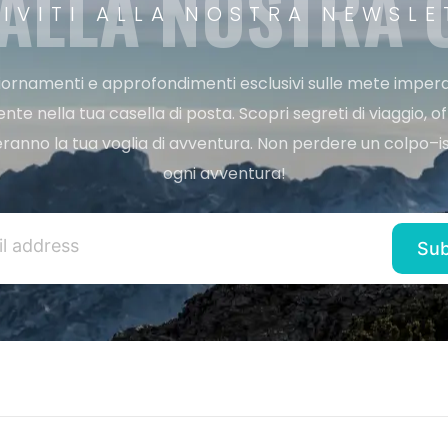
 ALLA NOSTRA
RIVITI ALLA NOSTRA NEWSLE
ggiornamenti e approfondimenti esclusivi sulle mete imperdi
e nella tua casella di posta. Scopri segreti di viaggio, of
ranno la tua voglia di avventura. Non perdere un colpo–iscr
ogni avventura!