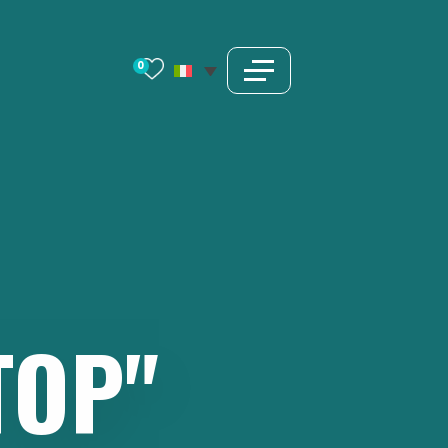
0
TOP"