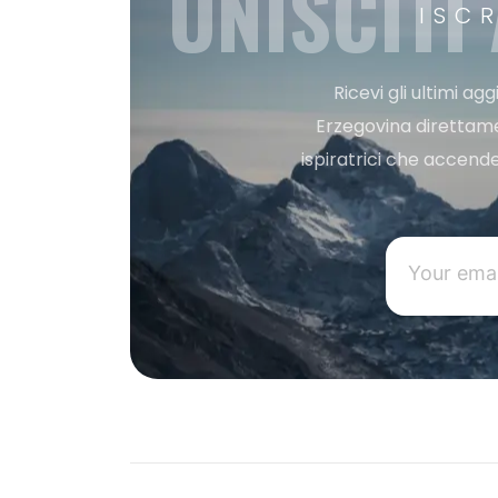
UNISCITI
ISC
Ricevi gli ultimi a
Erzegovina direttament
ispiratrici che accende