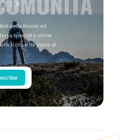
 COMUNITÀ
TTER
bili della Bosnia ed
ferte speciali e storie
iviti ora e fai parte di