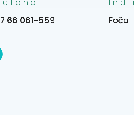
lefono
Indi
7 66 061-559
Foča