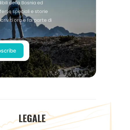
bili della Bosnia ed
ferte speciali e storie
iviti ora e fai parte di
LEGALE