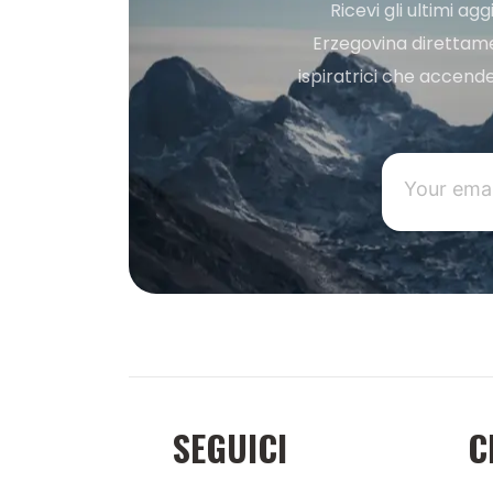
Ricevi gli ultimi a
Erzegovina direttament
ispiratrici che accende
SEGUICI
C