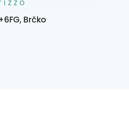
rizzo
6FG, Brčko