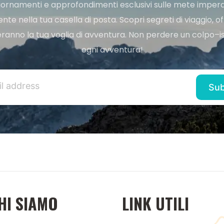
ggiornamenti e approfondimenti esclusivi sulle mete imperdi
e nella tua casella di posta. Scopri segreti di viaggio, of
ranno la tua voglia di avventura. Non perdere un colpo–iscr
ogni avventura!
HI SIAMO
LINK UTILI