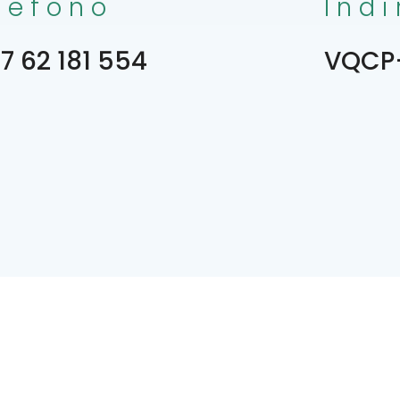
lefono
Indi
7 62 181 554
VQCP+