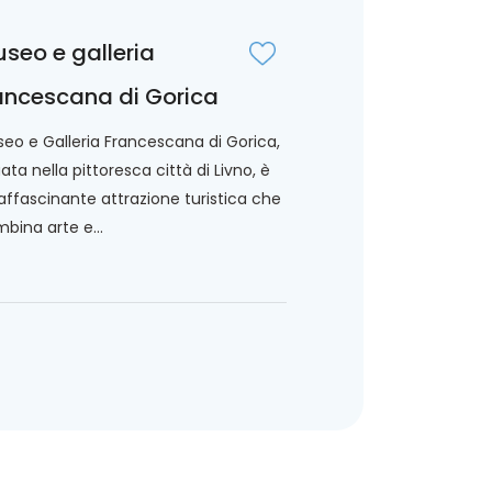
seo e galleria
ancescana di Gorica
eo e Galleria Francescana di Gorica,
uata nella pittoresca città di Livno, è
affascinante attrazione turistica che
bina arte e...