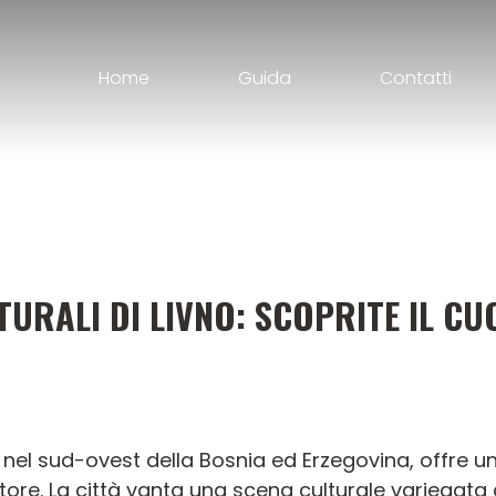
Home
Guida
Contatti
LTURALI DI LIVNO: SCOPRITE IL C
 nel sud-ovest della Bosnia ed Erzegovina, offre una
atore. La città vanta una scena culturale variegat