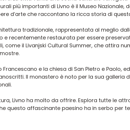
urali più importanti di Livno è il Museo Nazionale, 
pere d’arte che raccontano la ricca storia di quest
tettura tradizionale, rappresentata al meglio dalla
o e recentemente restaurata per essere preservata 
i, come il Livanjski Cultural Summer, che attira num
 mostre.
ro Francescano e la chiesa di San Pietro e Paolo, e
manoscritti. Il monastero è noto per la sua galleri
onali.
ra, Livno ha molto da offrire. Esplora tutte le attraz
che questo affascinante paesino ha in serbo per te