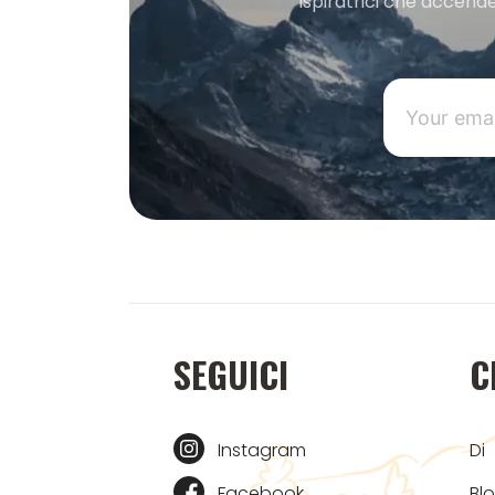
ispiratrici che accende
SEGUICI
C
Instagram
Di
Facebook
Bl