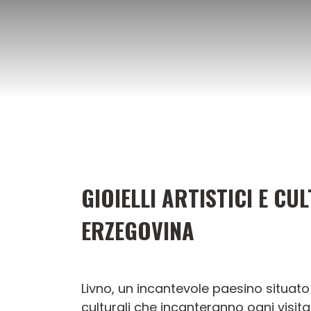
Vai
al
contenuto
GIOIELLI ARTISTICI E CU
ERZEGOVINA
Livno, un incantevole paesino situato
culturali che incanteranno ogni visit