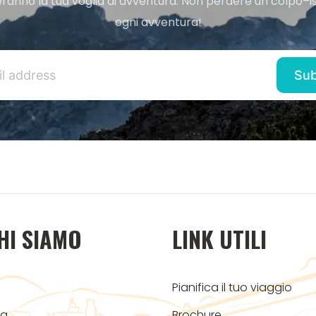
ranno la tua voglia di avventura. Non perdere un colpo–iscr
ogni avventura!
HI SIAMO
LINK UTILI
Pianifica il tuo viaggio
og
Brochure