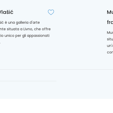
Vlašić
Mu
fr
šić è una galleria d'arte
nte situata a Livno, che offre
Mus
io unico per gli appassionati
sit
.
un'
com