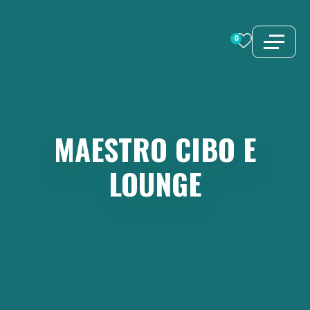
Vai
al
0
contenuto
MAESTRO
CIBO
E
LOUNGE