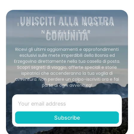
UNISCITI ALLA NOSTRA
ISCRIVITI ALLA NOSTRA
COMUNITÀ
NEWSLETTER
Ricevi gli ultimi aggiornamenti e approfondimenti
esclusivi sulle mete imperdibili della Bosnia ed
Erzegovina direttamente nella tua casella di posta.
Scopri segreti di viaggio, offerte speciali e storie
ispiratrici che accenderanno la tua voglia di
avventura. Non perdere un colpo–iscriviti ora e fai
parte di ogni avventura!