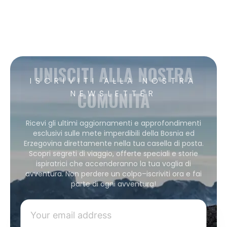
UNISCITI ALLA NOSTRA
ISCRIVITI ALLA NOSTRA
COMUNITÀ
NEWSLETTER
Ricevi gli ultimi aggiornamenti e approfondimenti
esclusivi sulle mete imperdibili della Bosnia ed
Erzegovina direttamente nella tua casella di posta.
Scopri segreti di viaggio, offerte speciali e storie
ispiratrici che accenderanno la tua voglia di
avventura. Non perdere un colpo–iscriviti ora e fai
parte di ogni avventura!