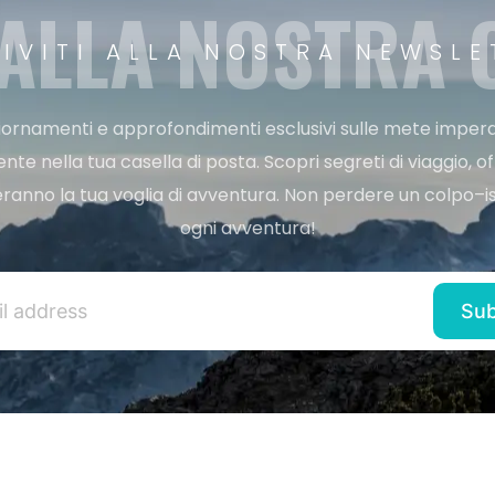
 ALLA NOSTRA
RIVITI ALLA NOSTRA NEWSLE
ggiornamenti e approfondimenti esclusivi sulle mete imperdi
e nella tua casella di posta. Scopri segreti di viaggio, of
ranno la tua voglia di avventura. Non perdere un colpo–iscr
ogni avventura!