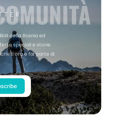
 COMUNITÀ
TTER
bili della Bosnia ed
ferte speciali e storie
iviti ora e fai parte di