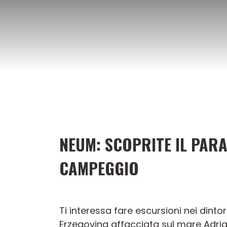
Vai
al
contenuto
NEUM: SCOPRITE IL PAR
CAMPEGGIO
Ti interessa fare escursioni nei din
Erzegovina affacciata sul mare Adriati