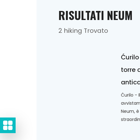
RISULTATI NEUM
2 hiking Trovato
Ćurilo
torre 
antic
Ćurilo - 
avvistame
Neum, è 
straordina