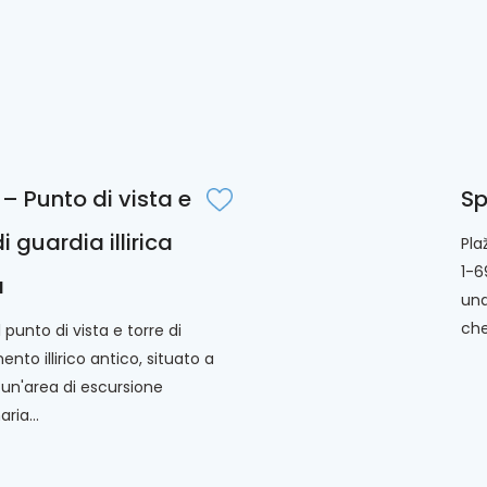
 – Punto di vista e
Sp
di guardia illirica
Pla
1-6
a
una
che.
Il punto di vista e torre di
nto illirico antico, situato a
un'area di escursione
ria...