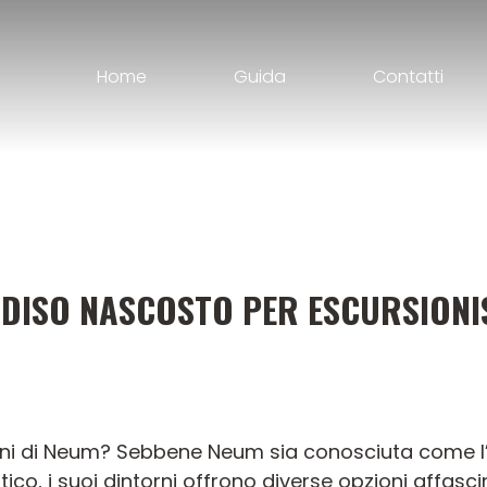
Home
Guida
Contatti
ADISO NASCOSTO PER ESCURSIONIS
torni di Neum? Sebbene Neum sia conosciuta come l’
co, i suoi dintorni offrono diverse opzioni affascin