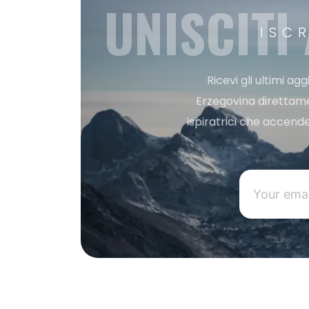
UNISCITI
ISC
Ricevi gli ultimi a
Erzegovina direttament
ispiratrici che accende