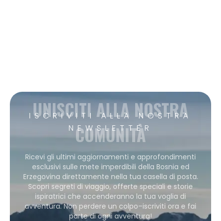
UNISCITI ALLA NOSTRA
ISCRIVITI ALLA NOSTRA
COMUNITÀ
NEWSLETTER
Ricevi gli ultimi aggiornamenti e approfondimenti
esclusivi sulle mete imperdibili della Bosnia ed
Erzegovina direttamente nella tua casella di posta.
Scopri segreti di viaggio, offerte speciali e storie
ispiratrici che accenderanno la tua voglia di
avventura. Non perdere un colpo–iscriviti ora e fai
parte di ogni avventura!