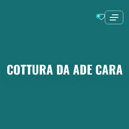
Vai
al
0
contenuto
COTTURA
DA
ADE
CARA