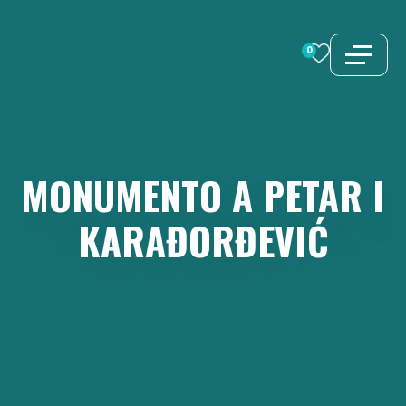
Vai
al
0
contenuto
MONUMENTO
A
PETAR
I
KARAĐORĐEVIĆ