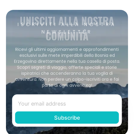
UNISCITI ALLA NOSTRA
ISCRIVITI ALLA NOSTRA
COMUNITÀ
NEWSLETTER
Ricevi gli ultimi aggiornamenti e approfondimenti
esclusivi sulle mete imperdibili della Bosnia ed
Erzegovina direttamente nella tua casella di posta.
Scopri segreti di viaggio, offerte speciali e storie
ispiratrici che accenderanno la tua voglia di
avventura. Non perdere un colpo–iscriviti ora e fai
parte di ogni avventura!